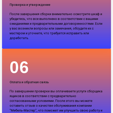
Проверка и утверждение
После завершения сборки внимательно осмотрите шкаф и
убедитесь, что все выполнено в соответствии с вашими
ожиданиями и предварительными договоренностями. Если
у вас возникли вопросы или замечания, обсудите их с
мастером и уточните, что требуется исправить или
доработать.
06
Оплата и обратная связь
По завершении проверки вы оплачиваете услуги сборщика
ящиков в соответствии с предварительно
согласованными условиями. После этого вы можете
оставить отзыв о качестве обслуживания компании
"Мебель-Мастер", что поможет им улучшить свою работу и