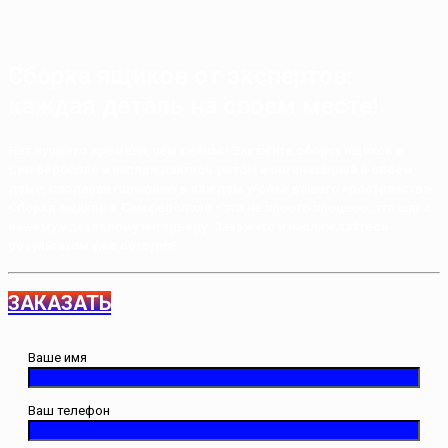
Сборка ящиков от экспертов:
каждая деталь на своем месте!
Нет лучшего времени, чем сейчас! Закажите сборку ящиков в
Симферополе и наслаждайтесь уютом и организацией в своем
доме, создавая гармонию в каждом уголке вашего пространства!
Сборка ящиков в Симферополе - это не просто процесс, это шаг к
вашему идеальному интерьеру. Закажите и наслаждайтесь
результатом уже сегодня!
ЗАКАЗАТЬ
Ваше имя
Ваш телефон