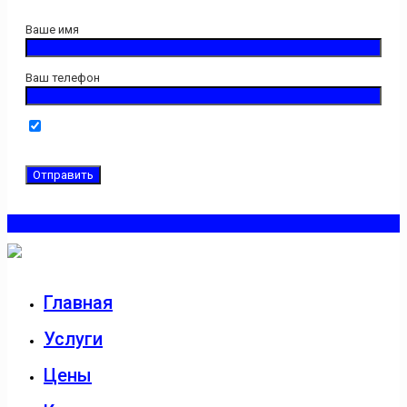
Ваше имя
Ваш телефон
Нажимая кнопку "Отправить" Вы даёте свое согласие на
обработку введенной персональной информации.
Главная
Услуги
Цены